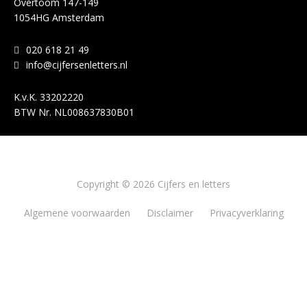
Overtoom 147-149
1054HG Amsterdam
020 618 21 49
info@cijfersenletters.nl
K.v.K.
33202220
BTW Nr.
NL008637830B01
Copyright © 2026 Cijfers en letters
Algemene voorwaarden
Disclaimer
Privacyverklaring