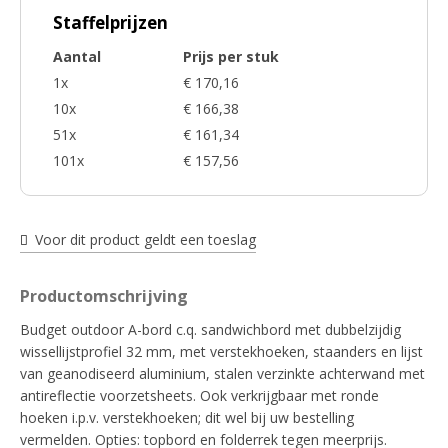
Staffelprijzen
Aantal
Prijs per stuk
1x
€ 170,16
10x
€ 166,38
51x
€ 161,34
101x
€ 157,56
Voor dit product geldt een toeslag
Productomschrijving
Budget outdoor A-bord c.q. sandwichbord met dubbelzijdig
wissellijstprofiel 32 mm, met verstekhoeken, staanders en lijst
van geanodiseerd aluminium, stalen verzinkte achterwand met
antireflectie voorzetsheets. Ook verkrijgbaar met ronde
hoeken i.p.v. verstekhoeken; dit wel bij uw bestelling
vermelden. Opties: topbord en folderrek tegen meerprijs.